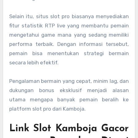
Selain itu, situs slot pro biasanya menyediakan
fitur statistik RTP live yang membantu pemain
mengetahui game mana yang sedang memiliki
performa terbaik. Dengan informasi tersebut,
pemain bisa menentukan strategi bermain
secara lebih efektif.
Pengalaman bermain yang cepat, minim lag, dan
dukungan bonus eksklusif menjadi alasan
utama mengapa banyak pemain beralih ke
platform slot pro dari Kamboja.
Link Slot Kamboja Gacor