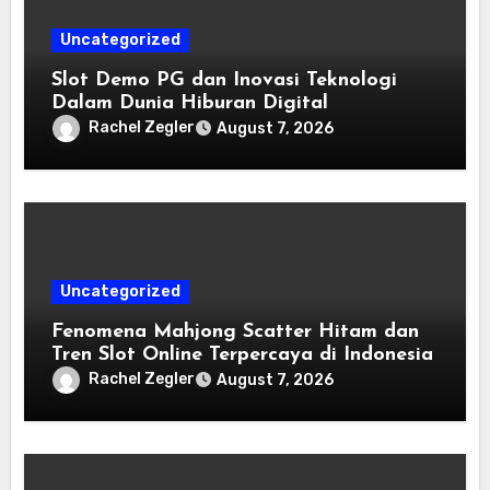
Uncategorized
Slot Demo PG dan Inovasi Teknologi
Dalam Dunia Hiburan Digital
Rachel Zegler
August 7, 2026
Uncategorized
Fenomena Mahjong Scatter Hitam dan
Tren Slot Online Terpercaya di Indonesia
Rachel Zegler
August 7, 2026