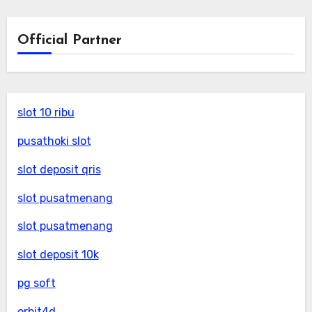
Official Partner
slot 10 ribu
pusathoki slot
slot deposit qris
slot pusatmenang
slot pusatmenang
slot deposit 10k
pg soft
orbit4d