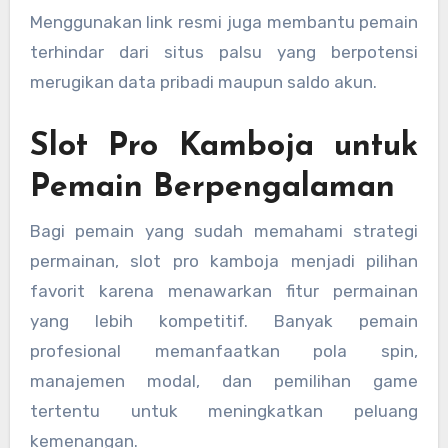
Menggunakan link resmi juga membantu pemain
terhindar dari situs palsu yang berpotensi
merugikan data pribadi maupun saldo akun.
Slot Pro Kamboja untuk
Pemain Berpengalaman
Bagi pemain yang sudah memahami strategi
permainan, slot pro kamboja menjadi pilihan
favorit karena menawarkan fitur permainan
yang lebih kompetitif. Banyak pemain
profesional memanfaatkan pola spin,
manajemen modal, dan pemilihan game
tertentu untuk meningkatkan peluang
kemenangan.