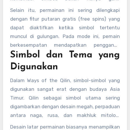
pembayaran tradisional. Sistem ini biasanya
Selain itu, permainan ini sering dilengkapi
memberikan ribuan cara untuk menang,
dengan fitur putaran gratis (free spins) yang
sehingga peluang mendapatkan kombinasi
dapat diaktifkan ketika simbol tertentu
yang menguntungkan menjadi lebih besar
muncul di gulungan. Pada mode ini, pemain
dibandingkan slot klasik.
berkesempatan mendapatkan pengganda
Simbol dan Tema yang
kemenangan yang meningkatkan hasil akhir
permainan. Fitur cascading reels juga sering
Digunakan
digunakan, di mana simbol yang menang akan
hilang dan digantikan oleh simbol baru,
Dalam
Ways of the Qilin
, simbol-simbol yang
membuka peluang kemenangan beruntun
digunakan sangat erat dengan budaya Asia
dalam satu putaran.
Timur. Qilin sebagai simbol utama sering
digambarkan dengan desain megah, perpaduan
antara naga, rusa, dan makhluk mitologi
lainnya. Selain itu, terdapat simbol pendukung
Desain latar permainan biasanya menampilkan