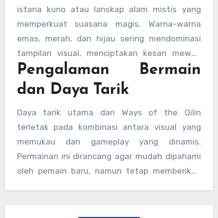
seperti koin emas, liong, dan berbagai artefak
istana kuno atau lanskap alam mistis yang
kerajaan yang melambangkan kekayaan.
memperkuat suasana magis. Warna-warna
emas, merah, dan hijau sering mendominasi
tampilan visual, menciptakan kesan mewah
Pengalaman Bermain
dan penuh keberuntungan.
dan Daya Tarik
Daya tarik utama dari
Ways of the Qilin
terletak pada kombinasi antara visual yang
memukau dan gameplay yang dinamis.
Permainan ini dirancang agar mudah dipahami
oleh pemain baru, namun tetap memberikan
tantangan dan variasi bagi pemain yang lebih
berpengalaman.