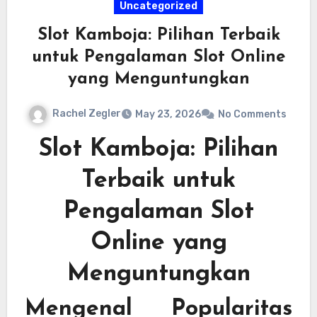
Uncategorized
Slot Kamboja: Pilihan Terbaik
untuk Pengalaman Slot Online
yang Menguntungkan
Rachel Zegler
May 23, 2026
No Comments
Slot Kamboja: Pilihan
Terbaik untuk
Pengalaman Slot
Online yang
Menguntungkan
Mengenal Popularitas