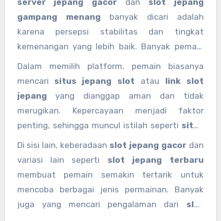
seperti
slot jepang resmi
dan
slot jepang
server jepang gacor
dan
slot jepang
lebih menarik.
terbaru
juga sering muncul dalam pencarian,
gampang menang
banyak dicari adalah
menunjukkan tingginya minat pemain
karena persepsi stabilitas dan tingkat
terhadap variasi permainan dari server luar
kemenangan yang lebih baik. Banyak pemain
negeri. Hal ini membuat kategori
slot luar
percaya bahwa sistem pada
server jepang
Dalam memilih platform, pemain biasanya
negeri
dan
slot server luar
semakin populer
slot
memiliki pola permainan yang lebih adil
mencari
situs jepang slot
atau
link slot
di kalangan penggemar game slot online.
dan transparan, sehingga memberikan
jepang
yang dianggap aman dan tidak
pengalaman bermain yang lebih
merugikan. Kepercayaan menjadi faktor
menyenangkan. Selain itu, istilah seperti
slot
penting, sehingga muncul istilah seperti
situs
gacor jepang
dan
slot jepang tergacor
slot terpercaya
,
situs slot terbaru
, serta
Di sisi lain, keberadaan
slot jepang gacor
dan
sering digunakan untuk menggambarkan
link slot terpercaya
dan
link slot terbaru
variasi lain seperti
slot jepang terbaru
permainan yang sedang berada dalam
sebagai acuan dalam memilih tempat bermain.
membuat pemain semakin tertarik untuk
performa terbaiknya.
Bahkan beberapa pemain juga mencari
link
mencoba berbagai jenis permainan. Banyak
slot terbaik
dan
link slot resmi
untuk
juga yang mencari pengalaman dari
slot
memastikan mereka bermain di platform yang
jepang asli
yang diklaim memiliki mekanisme