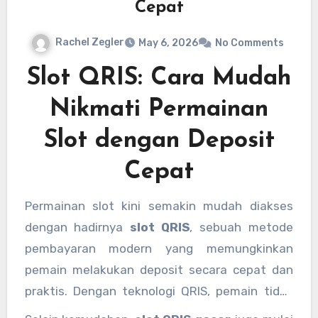
Cepat
Rachel Zegler
May 6, 2026
No Comments
Slot QRIS: Cara Mudah
Nikmati Permainan
Slot dengan Deposit
Cepat
Permainan slot kini semakin mudah diakses
dengan hadirnya
slot QRIS
, sebuah metode
pembayaran modern yang memungkinkan
pemain melakukan deposit secara cepat dan
praktis. Dengan teknologi QRIS, pemain tidak
perlu repot melakukan transfer manual atau