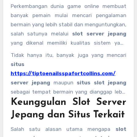
Perkembangan dunia game online membuat
banyak pemain mulai mencari pengalaman
bermain yang lebih stabil dan menguntungkan,
salah satunya melalui
slot server jepang
yang dikenal memiliki kualitas sistem yang
lebih baik dibandingkan server lain. Banyak
Tidak hanya itu, banyak juga yang mencari
pemain juga mengenal istilah
server jepang
,
situs
karena reputasinya yang dianggap lebih stabil,
https://tiptoenailsspafortcollins.com/
minim gangguan, serta memberikan
server jepang
maupun
situs slot jepang
pengalaman bermain yang lebih halus. Dalam
sebagai tempat bermain yang dianggap lebih
beberapa komunitas, istilah seperti
slot
Keunggulan Slot Server
aman dan terpercaya. Beberapa platform
jepang
,
jepang slot
, hingga
slot jepang asli
bahkan mengklaim sebagai
slot jepang no 1
Jepang dan Situs Terkait
sering digunakan untuk merujuk pada
dengan berbagai fitur unggulan yang membuat
permainan dengan kualitas server yang lebih
pemain semakin tertarik mencoba. Istilah lain
Salah satu alasan utama mengapa
slot
optimal dan peluang menang yang dianggap