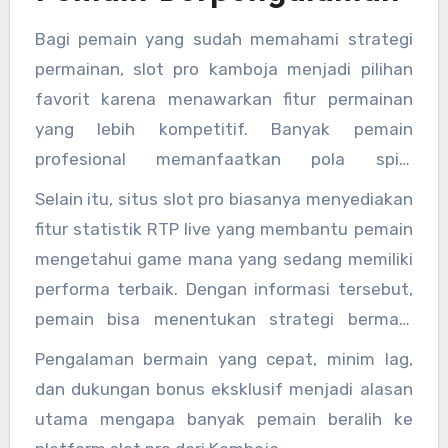
Bagi pemain yang sudah memahami strategi
permainan, slot pro kamboja menjadi pilihan
favorit karena menawarkan fitur permainan
yang lebih kompetitif. Banyak pemain
profesional memanfaatkan pola spin,
manajemen modal, dan pemilihan game
Selain itu, situs slot pro biasanya menyediakan
tertentu untuk meningkatkan peluang
fitur statistik RTP live yang membantu pemain
kemenangan.
mengetahui game mana yang sedang memiliki
performa terbaik. Dengan informasi tersebut,
pemain bisa menentukan strategi bermain
secara lebih efektif.
Pengalaman bermain yang cepat, minim lag,
dan dukungan bonus eksklusif menjadi alasan
utama mengapa banyak pemain beralih ke