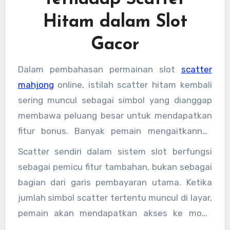
Hitam dalam Slot
Gacor
Dalam pembahasan permainan slot
scatter
mahjong
online, istilah scatter hitam kembali
sering muncul sebagai simbol yang dianggap
membawa peluang besar untuk mendapatkan
fitur bonus. Banyak pemain mengaitkannya
dengan kondisi permainan yang disebut
Scatter sendiri dalam sistem slot berfungsi
“gacor”, yaitu situasi ketika game terasa lebih
sebagai pemicu fitur tambahan, bukan sebagai
sering memberikan kemenangan atau free
bagian dari garis pembayaran utama. Ketika
spin. Namun, secara konsep permainan, scatter
jumlah simbol scatter tertentu muncul di layar,
hitam bukanlah fitur resmi yang memiliki
pemain akan mendapatkan akses ke mode
mekanisme khusus, melainkan istilah
bonus seperti putaran gratis atau mini game.