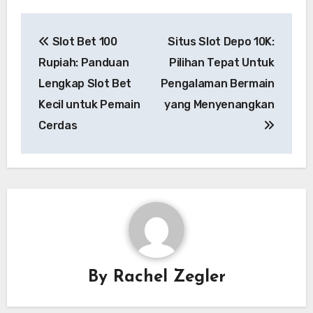
Post
Slot Bet 100
Situs Slot Depo 10K:
navigation
Rupiah: Panduan
Pilihan Tepat Untuk
Lengkap Slot Bet
Pengalaman Bermain
Kecil untuk Pemain
yang Menyenangkan
Cerdas
By
Rachel Zegler