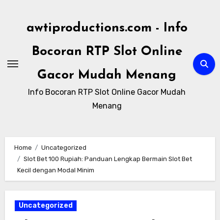
Skip
to
awtiproductions.com - Info
content
Bocoran RTP Slot Online
Gacor Mudah Menang
Info Bocoran RTP Slot Online Gacor Mudah
Menang
Home
Uncategorized
Slot Bet 100 Rupiah: Panduan Lengkap Bermain Slot Bet
Kecil dengan Modal Minim
Uncategorized