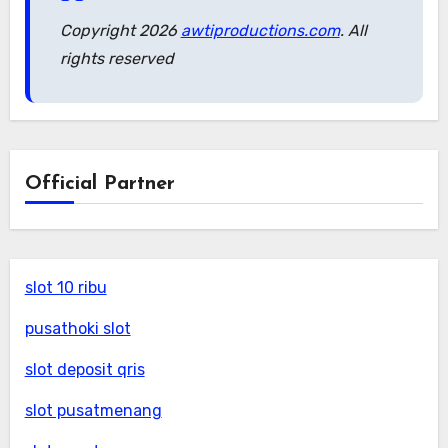
Copyright 2026
awtiproductions.com
. All
rights reserved
Official Partner
slot 10 ribu
pusathoki slot
slot deposit qris
slot pusatmenang