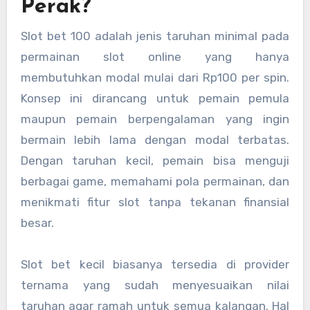
Perak?
Slot bet 100 adalah jenis taruhan minimal pada
permainan slot online yang hanya
membutuhkan modal mulai dari Rp100 per spin.
Konsep ini dirancang untuk pemain pemula
maupun pemain berpengalaman yang ingin
bermain lebih lama dengan modal terbatas.
Dengan taruhan kecil, pemain bisa menguji
berbagai game, memahami pola permainan, dan
menikmati fitur slot tanpa tekanan finansial
besar.
Slot bet kecil biasanya tersedia di provider
ternama yang sudah menyesuaikan nilai
taruhan agar ramah untuk semua kalangan. Hal