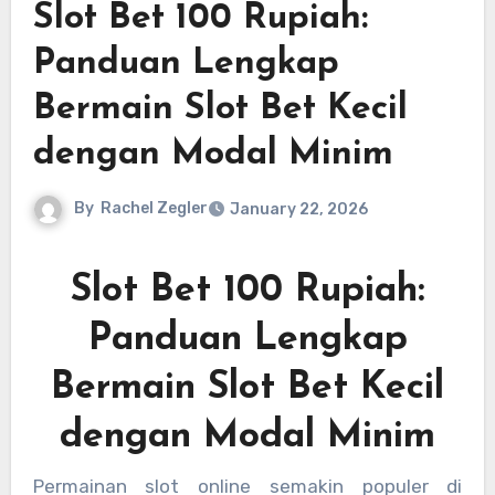
Slot Bet 100 Rupiah:
Panduan Lengkap
Bermain Slot Bet Kecil
dengan Modal Minim
By
Rachel Zegler
January 22, 2026
Slot Bet 100 Rupiah:
Panduan Lengkap
Bermain Slot Bet Kecil
dengan Modal Minim
Permainan slot online semakin populer di