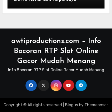
awtiproductions.com – Info
Bocoran RTP Slot Online
Gacor Mudah Menang
Info Bocoran RTP Slot Online Gacor Mudah Menang
Copyright © All rights reserved
|
Blogus
by
Themeansar
.