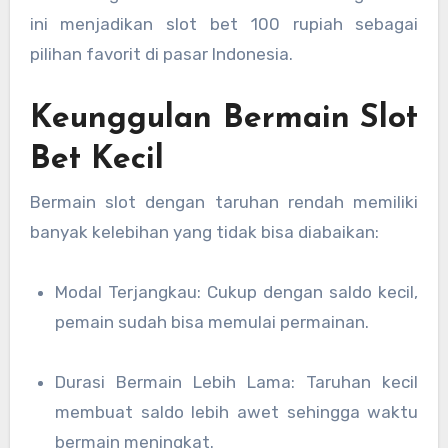
ini menjadikan slot bet 100 rupiah sebagai
pilihan favorit di pasar Indonesia.
Keunggulan Bermain Slot
Bet Kecil
Bermain slot dengan taruhan rendah memiliki
banyak kelebihan yang tidak bisa diabaikan:
Modal Terjangkau: Cukup dengan saldo kecil,
pemain sudah bisa memulai permainan.
Durasi Bermain Lebih Lama: Taruhan kecil
membuat saldo lebih awet sehingga waktu
bermain meningkat.