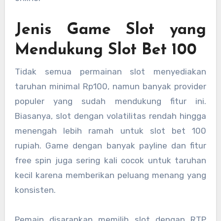
Jenis Game Slot yang
Mendukung Slot Bet 100
Tidak semua permainan slot menyediakan
taruhan minimal Rp100, namun banyak provider
populer yang sudah mendukung fitur ini.
Biasanya, slot dengan volatilitas rendah hingga
menengah lebih ramah untuk slot bet 100
rupiah. Game dengan banyak payline dan fitur
free spin juga sering kali cocok untuk taruhan
kecil karena memberikan peluang menang yang
konsisten.
Pemain disarankan memilih slot dengan RTP