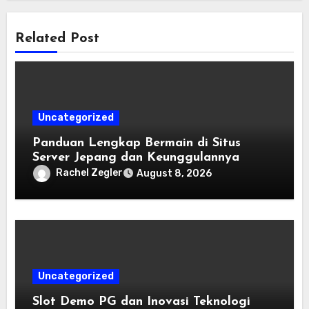
Related Post
Uncategorized
Panduan Lengkap Bermain di Situs
Server Jepang dan Keunggulannya
Rachel Zegler
August 8, 2026
Uncategorized
Slot Demo PG dan Inovasi Teknologi