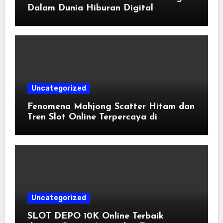
Dalam Dunia Hiburan Digital
Uncategorized
Fenomena Mahjong Scatter Hitam dan
Tren Slot Online Terpercaya di
Indonesia
Uncategorized
SLOT DEPO 10K Online Terbaik