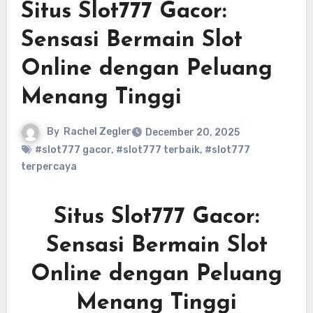
Situs Slot777 Gacor:
Sensasi Bermain Slot
Online dengan Peluang
Menang Tinggi
By
Rachel Zegler
December 20, 2025
#slot777 gacor
,
#slot777 terbaik
,
#slot777
terpercaya
Situs Slot777 Gacor:
Sensasi Bermain Slot
Online dengan Peluang
Menang Tinggi