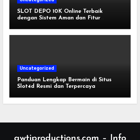
SLOT DEPO 10K Online Terbaik
dengan Sistem Aman dan Fitur
Lengkap
Uncategorized
Panduan Lengkap Bermain di Situs
Slot4d Resmi dan Terpercaya
awtiproductions.com – Info