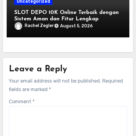
Uncategorized
SLOT DEPO 10K Online Terbaik dengan
Sistem Aman dan Fitur Lengkap
Rachel Zegler
August 5, 2026
Leave a Reply
Your email address will not be published.
Required
fields are marked
*
Comment
*