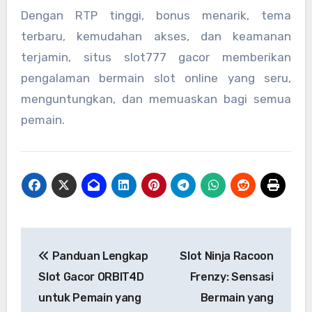
Dengan RTP tinggi, bonus menarik, tema
terbaru, kemudahan akses, dan keamanan
terjamin, situs slot777 gacor memberikan
pengalaman bermain slot online yang seru,
menguntungkan, dan memuaskan bagi semua
pemain.
Post
Panduan Lengkap
Slot Ninja Racoon
navigation
Slot Gacor ORBIT4D
Frenzy: Sensasi
untuk Pemain yang
Bermain yang