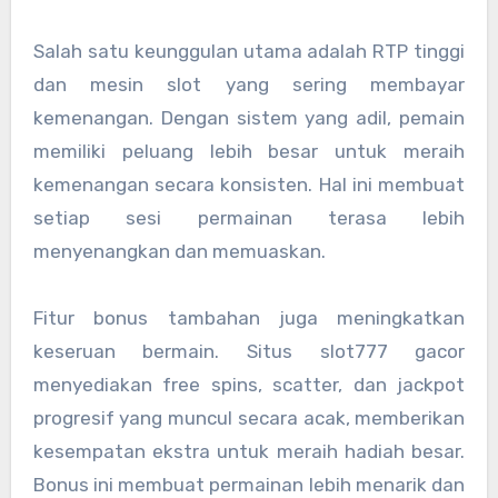
Salah satu keunggulan utama adalah RTP tinggi
dan mesin slot yang sering membayar
kemenangan. Dengan sistem yang adil, pemain
memiliki peluang lebih besar untuk meraih
kemenangan secara konsisten. Hal ini membuat
setiap sesi permainan terasa lebih
menyenangkan dan memuaskan.
Fitur bonus tambahan juga meningkatkan
keseruan bermain. Situs slot777 gacor
menyediakan free spins, scatter, dan jackpot
progresif yang muncul secara acak, memberikan
kesempatan ekstra untuk meraih hadiah besar.
Bonus ini membuat permainan lebih menarik dan