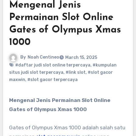
Mengenal Jenis
Permainan Slot Online
Gates of Olympus Xmas
1000
By
Noah Centineo
March 15, 2025
#daftar judi slot online terpercaya
,
#kumpulan
situs judi slot terpercaya
,
#link slot
,
#slot gacor
maxwin
,
#slot gacor terpercaya
Mengenal Jenis Permainan Slot Online
Gates of Olympus Xmas 1000
Gates of Olympus Xmas 1000 adalah salah satu