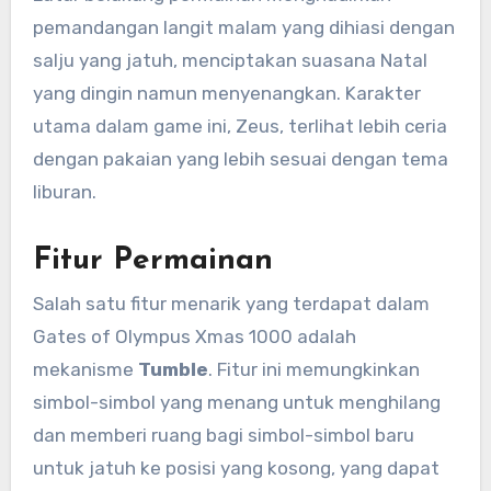
pemandangan langit malam yang dihiasi dengan
salju yang jatuh, menciptakan suasana Natal
yang dingin namun menyenangkan. Karakter
utama dalam game ini, Zeus, terlihat lebih ceria
dengan pakaian yang lebih sesuai dengan tema
liburan.
Fitur Permainan
Salah satu fitur menarik yang terdapat dalam
Gates of Olympus Xmas 1000 adalah
mekanisme
Tumble
. Fitur ini memungkinkan
simbol-simbol yang menang untuk menghilang
dan memberi ruang bagi simbol-simbol baru
untuk jatuh ke posisi yang kosong, yang dapat