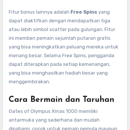
Fitur bonus lainnya adalah
Free Spins
yang
dapat diaktifkan dengan mendapatkan tiga
atau lebih simbol scatter pada gulungan. Fitur
ini memberi pemain sejumlah putaran gratis
yang bisa meningkatkan peluang mereka untuk
menang besar. Selama Free Spins, pengganda
dapat diterapkan pada setiap kemenangan,
yang bisa menghasilkan hadiah besar yang
menggembirakan.
Cara Bermain dan Taruhan
Gates of Olympus Xmas 1000 memiliki
antarmuka yang sederhana dan mudah
dipahami, cocok untuk pemain pemula maupun