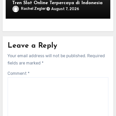
Tren Slot Online Terpercaya di Indonesia
Rachel Zegler
August 7, 2026
Leave a Reply
Your email address will not be published.
Required
fields are marked
*
Comment
*