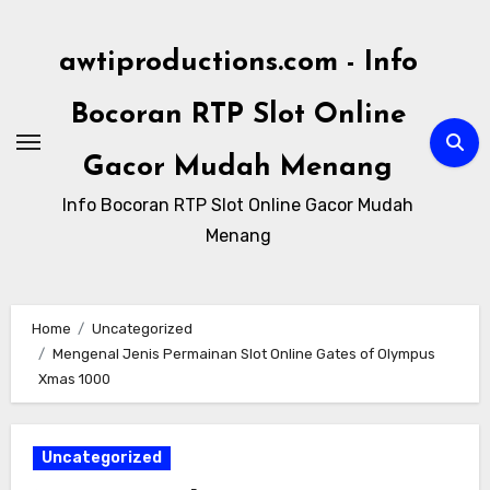
Skip
to
awtiproductions.com - Info
content
Bocoran RTP Slot Online
Gacor Mudah Menang
Info Bocoran RTP Slot Online Gacor Mudah
Menang
Home
Uncategorized
Mengenal Jenis Permainan Slot Online Gates of Olympus
Xmas 1000
Uncategorized