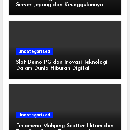
Server Jepang dan Keunggulannya
Uncategorized
Slot Demo PG dan Inovasi Teknologi
Dalam Dunia Hiburan Digital
Uncategorized
Fenomena Mahjong Scatter Hitam dan