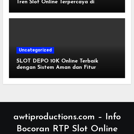
Tren Slot Online Terpercaya di
Indonesia
Uncategorized
SLOT DEPO 10K Online Terbaik
dengan Sistem Aman dan Fitur
Lengkap
awtiproductions.com – Info
Bocoran RTP Slot Online