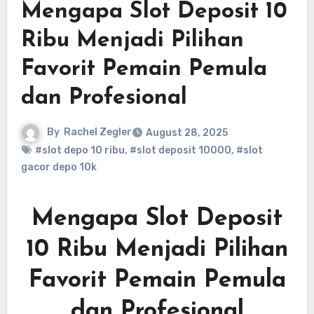
Mengapa Slot Deposit 10
Ribu Menjadi Pilihan
Favorit Pemain Pemula
dan Profesional
By
Rachel Zegler
August 28, 2025
#slot depo 10 ribu
,
#slot deposit 10000
,
#slot
gacor depo 10k
Mengapa Slot Deposit
10 Ribu Menjadi Pilihan
Favorit Pemain Pemula
dan Profesional