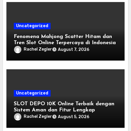
Uncategorized
Fenomena Mahjong Scatter Hitam dan
Tren Slot Online Terpercaya di Indonesia
Rachel Zegler
August 7, 2026
Uncategorized
SLOT DEPO 10K Online Terbaik dengan
Sistem Aman dan Fitur Lengkap
Rachel Zegler
August 5, 2026