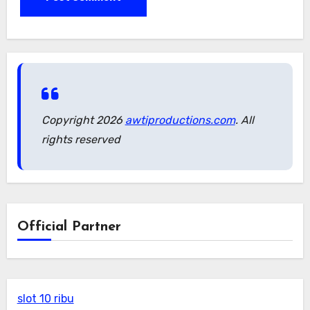
Copyright 2026
awtiproductions.com
. All
rights reserved
Official Partner
slot 10 ribu