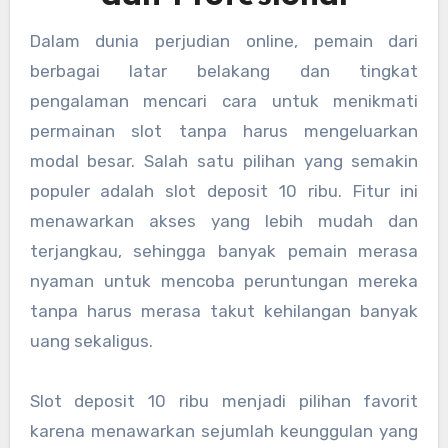
Dalam dunia perjudian online, pemain dari
berbagai latar belakang dan tingkat
pengalaman mencari cara untuk menikmati
permainan slot tanpa harus mengeluarkan
modal besar. Salah satu pilihan yang semakin
populer adalah slot deposit 10 ribu. Fitur ini
menawarkan akses yang lebih mudah dan
terjangkau, sehingga banyak pemain merasa
nyaman untuk mencoba peruntungan mereka
tanpa harus merasa takut kehilangan banyak
uang sekaligus.
Slot deposit 10 ribu menjadi pilihan favorit
karena menawarkan sejumlah keunggulan yang