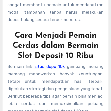
sangat membantu pemain untuk mendapatkan
modal tambahan tanpa harus melakukan
deposit ulang secara terus-menerus.
Cara Menjadi Pemain
Cerdas dalam Bermain
Slot Deposit 10 Ribu
Bermain link
situs depo 10k
gampang menang
memang menawarkan banyak keuntungan,
tetapi untuk mendapatkan hasil terbaik,
diperlukan strategi dan pengelolaan yang tepat.
Berikut beberapa tips agar pemain bisa menjadi
lebih cerdas dan memaksimalkan peluang
menang saat bermain slot deposit 10 ribu.