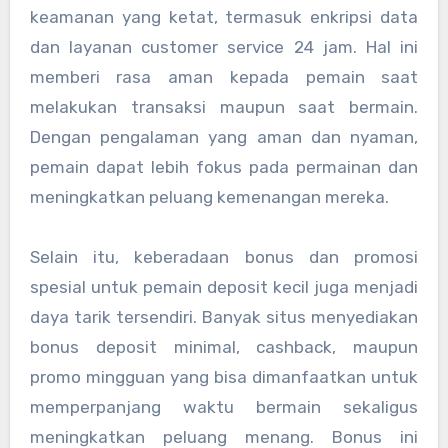
keamanan yang ketat, termasuk enkripsi data
dan layanan customer service 24 jam. Hal ini
memberi rasa aman kepada pemain saat
melakukan transaksi maupun saat bermain.
Dengan pengalaman yang aman dan nyaman,
pemain dapat lebih fokus pada permainan dan
meningkatkan peluang kemenangan mereka.
Selain itu, keberadaan bonus dan promosi
spesial untuk pemain deposit kecil juga menjadi
daya tarik tersendiri. Banyak situs menyediakan
bonus deposit minimal, cashback, maupun
promo mingguan yang bisa dimanfaatkan untuk
memperpanjang waktu bermain sekaligus
meningkatkan peluang menang. Bonus ini