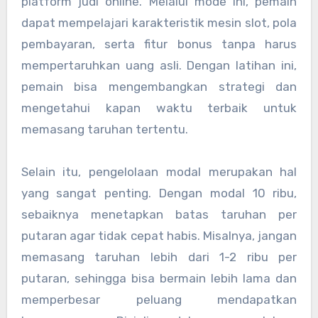
platform judi online. Melalui mode ini, pemain
dapat mempelajari karakteristik mesin slot, pola
pembayaran, serta fitur bonus tanpa harus
mempertaruhkan uang asli. Dengan latihan ini,
pemain bisa mengembangkan strategi dan
mengetahui kapan waktu terbaik untuk
memasang taruhan tertentu.
Selain itu, pengelolaan modal merupakan hal
yang sangat penting. Dengan modal 10 ribu,
sebaiknya menetapkan batas taruhan per
putaran agar tidak cepat habis. Misalnya, jangan
memasang taruhan lebih dari 1-2 ribu per
putaran, sehingga bisa bermain lebih lama dan
memperbesar peluang mendapatkan