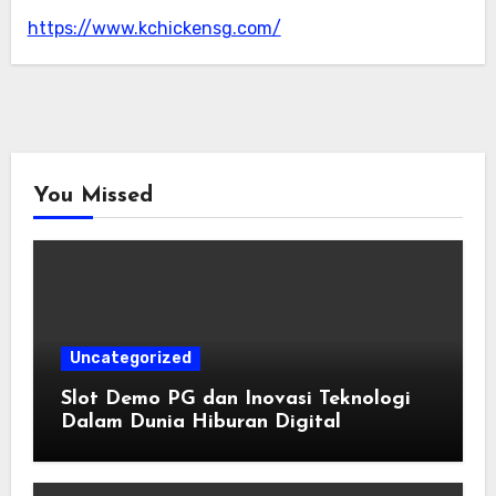
https://www.kchickensg.com/
You Missed
Uncategorized
Slot Demo PG dan Inovasi Teknologi
Dalam Dunia Hiburan Digital