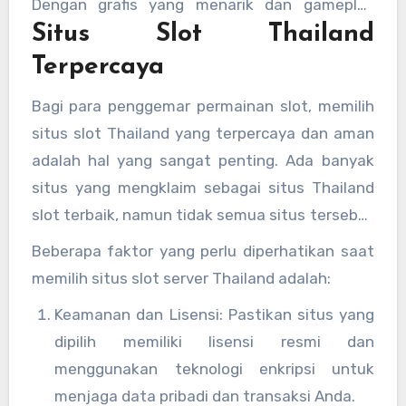
Dengan grafis yang menarik dan gameplay
memberikan kemenangan besar kepada para
Situs Slot Thailand
yang seru, pemain dapat merasakan sensasi
pemainnya.
bermain slot yang sangat menyenangkan.
Terpercaya
Bagi para penggemar permainan slot, memilih
situs slot Thailand yang terpercaya dan aman
adalah hal yang sangat penting. Ada banyak
situs yang mengklaim sebagai situs Thailand
slot terbaik, namun tidak semua situs tersebut
dapat dipercaya. Oleh karena itu, penting
Beberapa faktor yang perlu diperhatikan saat
untuk melakukan riset dan memilih situs server
memilih situs slot server Thailand adalah:
Thailand yang sudah terbukti memberikan
Keamanan dan Lisensi: Pastikan situs yang
pelayanan terbaik.
dipilih memiliki lisensi resmi dan
menggunakan teknologi enkripsi untuk
menjaga data pribadi dan transaksi Anda.