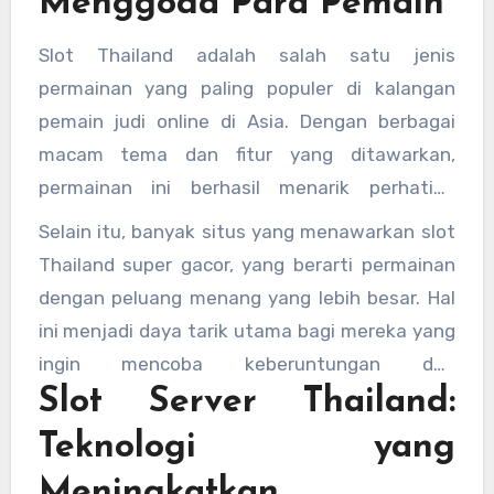
Menggoda Para Pemain
permainan menarik yang bisa dimainkan kapan
saja dan di mana saja.
Slot Thailand adalah salah satu jenis
permainan yang paling populer di kalangan
pemain judi online di Asia. Dengan berbagai
macam tema dan fitur yang ditawarkan,
permainan ini berhasil menarik perhatian
banyak orang. Keberagaman slot yang tersedia
Selain itu, banyak situs yang menawarkan slot
membuat para pemain tidak cepat merasa
Thailand super gacor, yang berarti permainan
bosan, dan mereka dapat terus menikmati
dengan peluang menang yang lebih besar. Hal
permainan sambil berusaha meraih jackpot
ini menjadi daya tarik utama bagi mereka yang
besar.
ingin mencoba keberuntungan dan
Slot Server Thailand:
mendapatkan kemenangan lebih sering. Situs
slot Thailand juga sering memberikan promo-
Teknologi yang
promo menarik yang bisa dimanfaatkan oleh
Meningkatkan