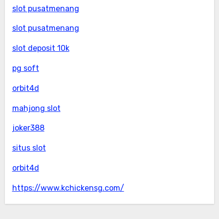
slot pusatmenang
slot pusatmenang
slot deposit 10k
pg soft
orbit4d
mahjong slot
joker388
situs slot
orbit4d
https://www.kchickensg.com/