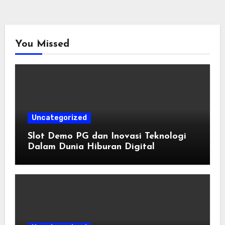
You Missed
Uncategorized
Slot Demo PG dan Inovasi Teknologi
Dalam Dunia Hiburan Digital