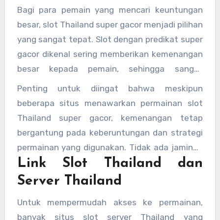
Bagi para pemain yang mencari keuntungan
besar, slot Thailand super gacor menjadi pilihan
yang sangat tepat. Slot dengan predikat super
gacor dikenal sering memberikan kemenangan
besar kepada pemain, sehingga sangat
diminati oleh banyak orang. Banyak pemain
Penting untuk diingat bahwa meskipun
yang berburu slot Thailand gacor hari ini untuk
beberapa situs menawarkan permainan slot
mencari peluang menang yang lebih besar.
Thailand super gacor, kemenangan tetap
bergantung pada keberuntungan dan strategi
permainan yang digunakan. Tidak ada jaminan
Link Slot Thailand dan
bahwa setiap putaran akan menghasilkan
kemenangan, namun dengan memilih situs
Server Thailand
yang tepat dan bermain dengan bijak, peluang
Untuk mempermudah akses ke permainan,
kemenangan akan meningkat.
banyak situs slot server Thailand yang