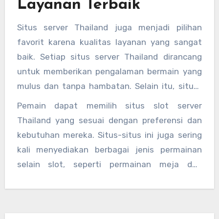
Layanan Terbaik
Situs server Thailand juga menjadi pilihan
favorit karena kualitas layanan yang sangat
baik. Setiap situs server Thailand dirancang
untuk memberikan pengalaman bermain yang
mulus dan tanpa hambatan. Selain itu, situs-
situs ini juga menawarkan berbagai macam
Pemain dapat memilih situs slot server
metode pembayaran yang mudah dan cepat,
Thailand yang sesuai dengan preferensi dan
termasuk transfer bank, e-wallet, dan
kebutuhan mereka. Situs-situs ini juga sering
cryptocurrency.
kali menyediakan berbagai jenis permainan
selain slot, seperti permainan meja dan
taruhan olahraga, sehingga pemain dapat
menikmati berbagai macam hiburan di satu
tempat.