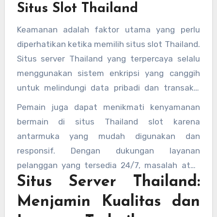
Situs Slot Thailand
Keamanan adalah faktor utama yang perlu
diperhatikan ketika memilih situs slot Thailand.
Situs server Thailand yang terpercaya selalu
menggunakan sistem enkripsi yang canggih
untuk melindungi data pribadi dan transaksi
pemain. Selain itu, situs-situs ini juga bekerja
Pemain juga dapat menikmati kenyamanan
sama dengan penyedia game terkemuka untuk
bermain di situs Thailand slot karena
memastikan bahwa permainan yang
antarmuka yang mudah digunakan dan
ditawarkan adil dan transparan.
responsif. Dengan dukungan layanan
pelanggan yang tersedia 24/7, masalah atau
Situs Server Thailand:
pertanyaan yang dihadapi pemain dapat
diselesaikan dengan cepat.
Menjamin Kualitas dan