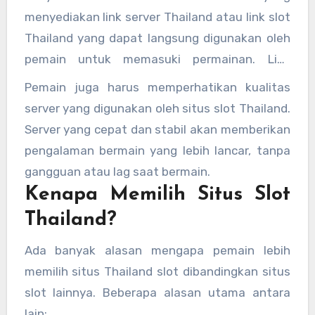
menyediakan link server Thailand atau link slot
Thailand yang dapat langsung digunakan oleh
pemain untuk memasuki permainan. Link
tersebut biasanya tersedia di halaman utama
Pemain juga harus memperhatikan kualitas
situs dan dapat diakses kapan saja. Pastikan
server yang digunakan oleh situs slot Thailand.
untuk selalu memilih link slot Thailand yang
Server yang cepat dan stabil akan memberikan
resmi dan aman agar terhindar dari situs
pengalaman bermain yang lebih lancar, tanpa
penipuan yang dapat merugikan.
gangguan atau lag saat bermain.
Kenapa Memilih Situs Slot
Thailand?
Ada banyak alasan mengapa pemain lebih
memilih situs Thailand slot dibandingkan situs
slot lainnya. Beberapa alasan utama antara
lain: