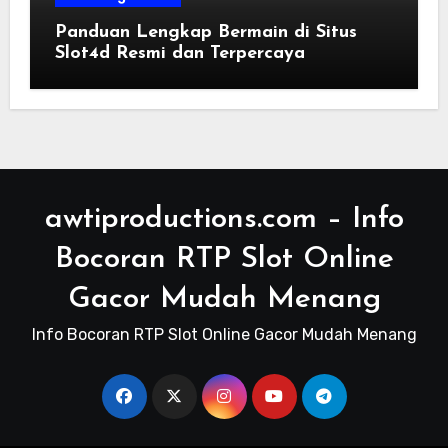
Panduan Lengkap Bermain di Situs
Slot4d Resmi dan Terpercaya
awtiproductions.com – Info
Bocoran RTP Slot Online
Gacor Mudah Menang
Info Bocoran RTP Slot Online Gacor Mudah Menang