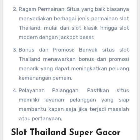
Ragam Permainan: Situs yang baik biasanya
menyediakan berbagai jenis permainan slot
Thailand, mulai dari slot klasik hingga slot
modern dengan jackpot besar.
Bonus dan Promosi: Banyak situs slot
Thailand menawarkan bonus dan promosi
menarik yang dapat meningkatkan peluang
kemenangan pemain.
Pelayanan Pelanggan: Pastikan situs
memiliki layanan pelanggan yang siap
membantu kapan saja jika terjadi masalah
atau pertanyaan.
Slot Thailand Super Gacor